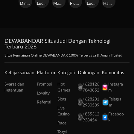
Dino Drop
Lucky Dog
Master Gems
Plushie Wins
Lucky Dice
Happy Nets
DEWABANDAR Situs Judi Dengan Teknologi
Terbaru 2026
Situs Permainan Online DEWABANDAR 100% Terpercaya & Aman Trusted
Kebijaksanaan
Platform
Kategori
Dukungan
Komunitas
Syarat dan
Promosi
Hot
+628126
Instagra
Ketentuan
Games
7843852
m
Loyalty
Slots
+628231
Telegra
Referral
2930589
m
Live
Casino
+855312
Faceboo
938454
k
Race
Togel