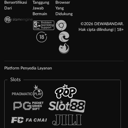
Bersertifikasi
Tanggung
Browser
Dari
Jawab
Yang
Bermain
Didukung
©2026 DEWABANDAR.
Hak cipta dilindungi | 18+
Platform Penyedia Layanan
Slots