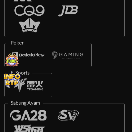
Poker
E-Sports
Sabung Ayam