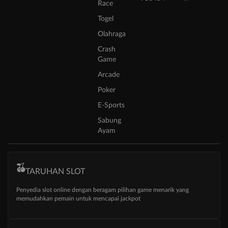
Race
Togel
Olahraga
Crash
Game
Arcade
Poker
E-Sports
Sabung
Ayam
TARUHAN SLOT
Penyedia slot online dengan beragam pilihan game menarik yang
memudahkan pemain untuk mencapai jackpot