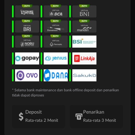
* Selama bank maintenance dan bank offline deposit dan penarikan
tidak dapat diproses
Deposit
Penarikan
Rata-rata 2 Menit
Rata-rata 3 Menit