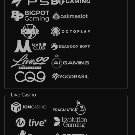
Live Casino