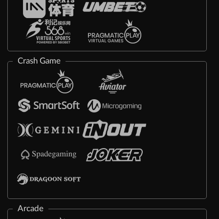
Crash Game
Arcade