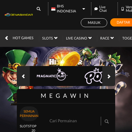
BHS
Live
Ver
Chat
Mo
INDONESIA
DAFTAR
MASUK
IDR
12,733,113,
HOT GAMES
SLOTS
LIVE CASINO
RACE
TOG
MEGAWIN
SEMUA
PERMAINAN
SLOTS
TOP
20