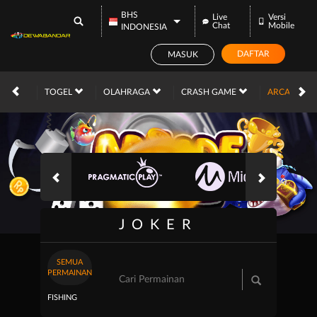
BHS
Live
Versi
Chat
Mobile
INDONESIA
DAFTAR
MASUK
ACE
TOGEL
OLAHRAGA
CRASH GAME
ARCADE
JOKER
SEMUA
PERMAINAN
FISHING