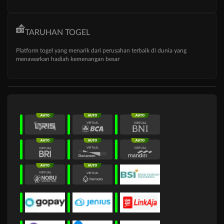
TARUHAN TOGEL
Platform togel yang menarik dari perusahan terbaik di dunia yang
menawarkan hadiah kemenangan besar