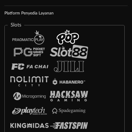
Platform Penyedia Layanan
Slots