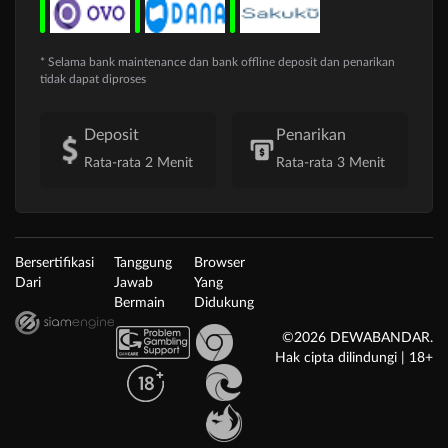
* Selama bank maintenance dan bank offline deposit dan penarikan
tidak dapat diproses
Deposit
Penarikan
Rata-rata 2 Menit
Rata-rata 3 Menit
Bersertifikasi
Tanggung
Browser
Dari
Jawab
Yang
Bermain
Didukung
©2026 DEWABANDAR.
Hak cipta dilindungi | 18+