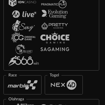
Race
Togel
Olahraga