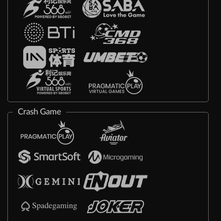
Crash Game