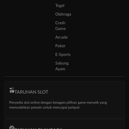
Togel
Olahraga
Crash
Game
Arcade
Poker
E-Sports
Sabung
Ayam
TARUHAN SLOT
Penyedia slot online dengan beragam pilihan game menarik yang
memudahkan pemain untuk mencapai jackpot