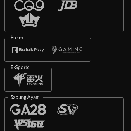
Poker
E-Sports
Sabung Ayam