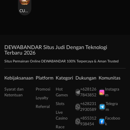
CUTE TIGER
DEWABANDAR Situs Judi Dengan Teknologi
Terbaru 2026
Situs Permainan Online DEWABANDAR 100% Terpercaya & Aman Trusted
Kebijaksanaan
Platform
Kategori
Dukungan
Komunitas
Syarat dan
Promosi
Hot
+628126
Instagra
Ketentuan
Games
7843852
m
Loyalty
Slots
+628231
Telegra
Referral
2930589
m
Live
Casino
+855312
Faceboo
938454
k
Race