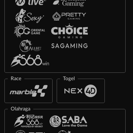
Race
Togel
Olahraga