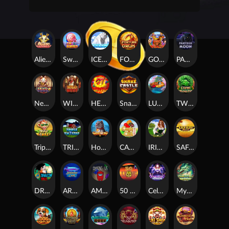
Aliens Madness
Sweet Buffet
ICELAND
FORTUNE DRUM
GOD OF WEALTH
PANTHER MOON
Neko The Fortune Cat
WILD WEST
HELL HOT 100
Snake Castle
LUCKY BEASTS
TWIN DRAGON
Triple Monkey
TRIPLE TWISTER
House of Dog
CANDY CRUSH
IRISH LUCK
SAFARI HEAT
DRAGON BALL
AROWANAS LUCK
AMONG US
50 LIONS
Celestial Goddess
Mystical Beasts