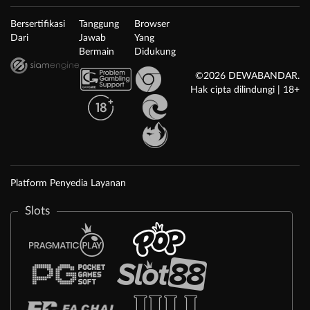
Bersertifikasi
Tanggung
Browser
Dari
Jawab
Yang
Bermain
Didukung
©2026 DEWABANDAR.
Hak cipta dilindungi | 18+
Platform Penyedia Layanan
Slots