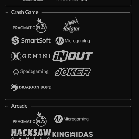
Crash Game
Arcade