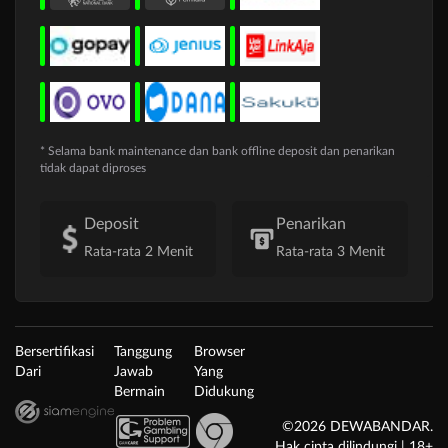
* Selama bank maintenance dan bank offline deposit dan penarikan
tidak dapat diproses
Deposit
Penarikan
Rata-rata 2 Menit
Rata-rata 3 Menit
Bersertifikasi
Tanggung
Browser
Dari
Jawab
Yang
Bermain
Didukung
©2026 DEWABANDAR.
Hak cipta dilindungi | 18+