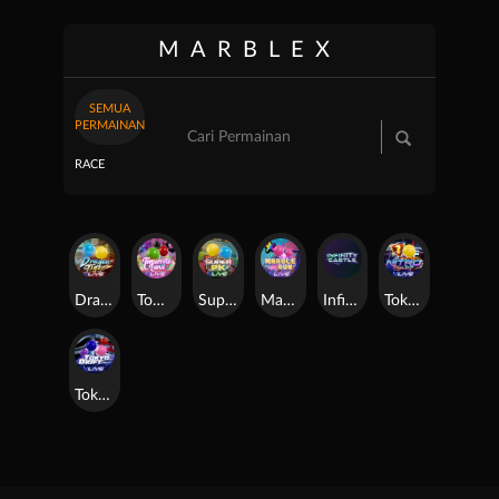
MARBLEX
SEMUA
PERMAINAN
RACE
Dragon Tiger
Tomorrow land
Super PK
Marble Run
Infinity Castle
Tokyo Drift Nitro
Tokyo Drift