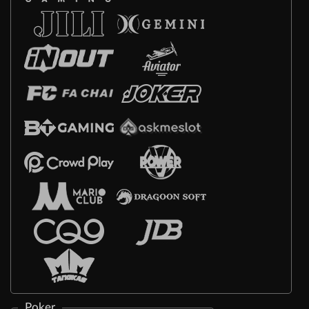
Poker