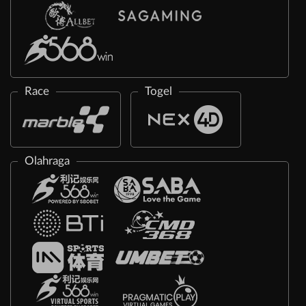
Race
Togel
Olahraga