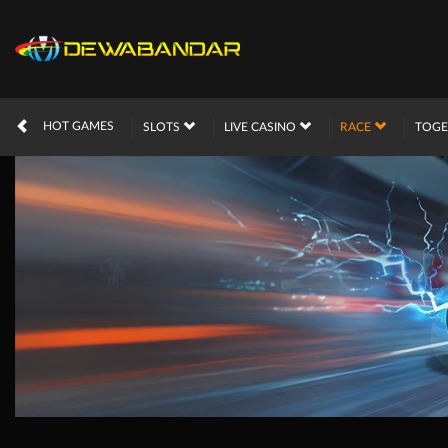
HOT GAMES
SLOTS
LIVE CASINO
RACE
TOG