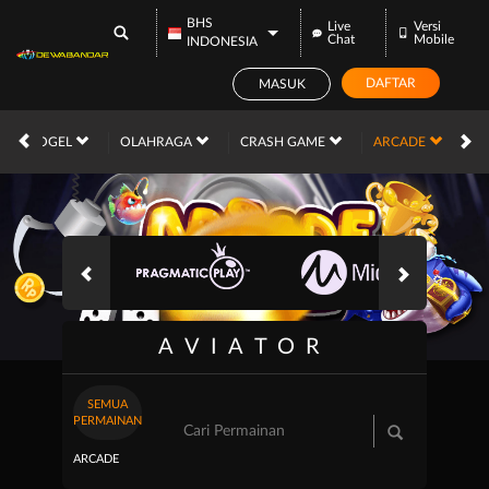
BHS
Live
Versi
Chat
Mobile
INDONESIA
DAFTAR
MASUK
TOGEL
OLAHRAGA
CRASH GAME
ARCADE
P
AVIATOR
SEMUA
PERMAINAN
ARCADE