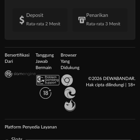
Deposit
Penarikan
Rata-rata 2 Menit
Rata-rata 3 Menit
Bersertifikasi
Tanggung
Browser
Dari
Jawab
Yang
Bermain
Didukung
©2026 DEWABANDAR.
Hak cipta dilindungi | 18+
Platform Penyedia Layanan
Slots