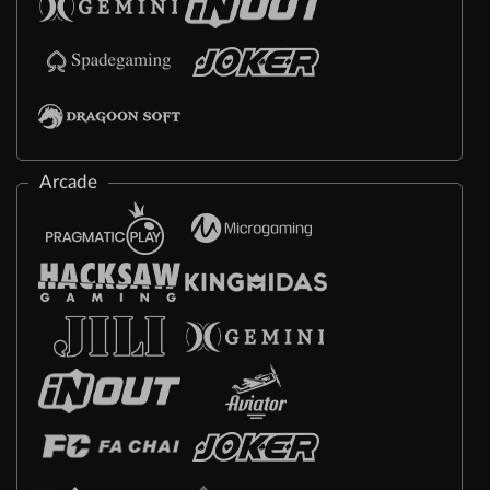
Arcade