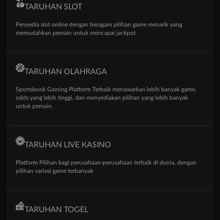
TARUHAN SLOT
Penyedia slot online dengan beragam pilihan game menarik yang
memudahkan pemain untuk mencapai jackpot
TARUHAN OLAHRAGA
Sportsbook Gaming Platform Terbaik menawarkan lebih banyak game,
odds yang lebih tinggi, dan menyediakan pilihan yang lebih banyak
untuk pemain.
TARUHAN LIVE KASINO
Platform Pilihan bagi perusahaan-perusahaan terbaik di dunia, dengan
pilihan variasi game terbanyak
TARUHAN TOGEL