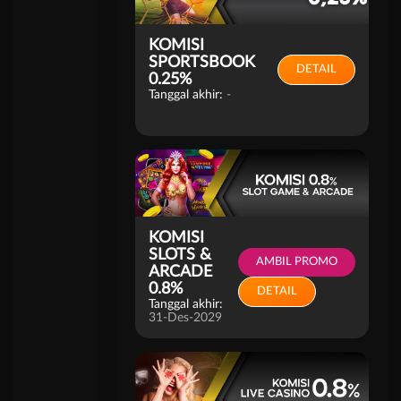
KOMISI
SPORTSBOOK
DETAIL
0.25%
Tanggal akhir:
-
KOMISI
SLOTS &
AMBIL PROMO
ARCADE
0.8%
DETAIL
Tanggal akhir:
31-Des-2029