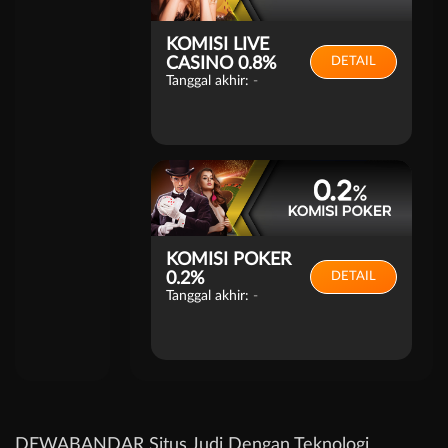
KOMISI LIVE
CASINO 0.8%
DETAIL
Tanggal akhir:
-
KOMISI POKER
0.2%
DETAIL
Tanggal akhir:
-
DEWABANDAR Situs Judi Dengan Teknologi