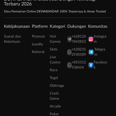
Terbaru 2026
Situs Permainan Online DEWABANDAR 100% Terpercaya & Aman Trusted
Kebijaksanaan
Platform
Kategori
Dukungan
Komunitas
Syarat dan
Promosi
Hot
+628126
Instagra
Ketentuan
Games
7843852
m
Loyalty
Slots
+628231
Telegra
Referral
2930589
m
Live
Casino
+855312
Faceboo
938454
k
Race
Togel
Olahraga
Crash
Game
Arcade
Poker