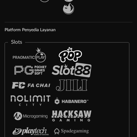
Platform Penyedia Layanan
Slots