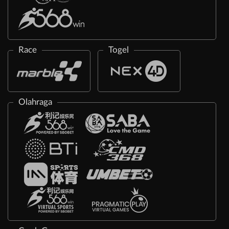
Race
Togel
Olahraga