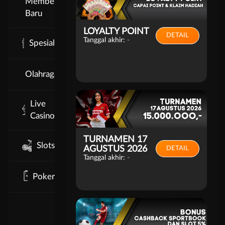
Member
Baru
LOYALTY POINT
DETAIL
Tanggal akhir:
-
Spesial
Olahraga
Live
Casino
TURNAMEN 17
Slots
AGUSTUS 2026
DETAIL
Tanggal akhir:
-
Poker