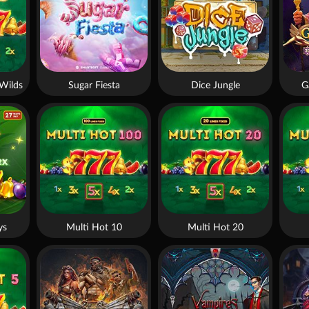
Wilds
Sugar Fiesta
Dice Jungle
G
ys
Multi Hot 10
Multi Hot 20