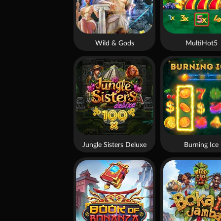
Wild & Gods
MultiHot5
Jungle Sisters Deluxe
Burning Ice