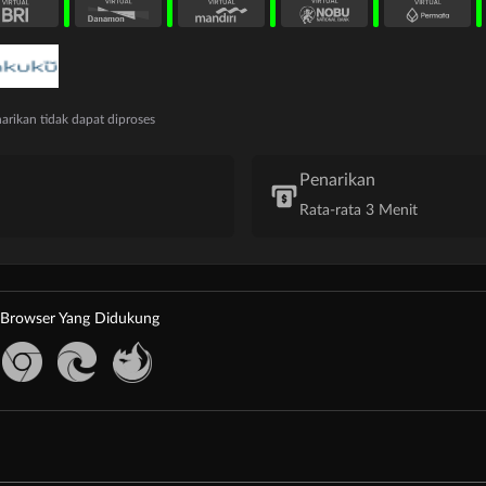
arikan tidak dapat diproses
Penarikan
Rata-rata 3 Menit
Browser Yang Didukung