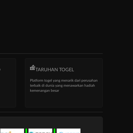
O
TARUHAN TOGEL
Platform togel yang menarik dari perusahan
terbaik di dunia yang menawarkan hadiah
kemenangan besar