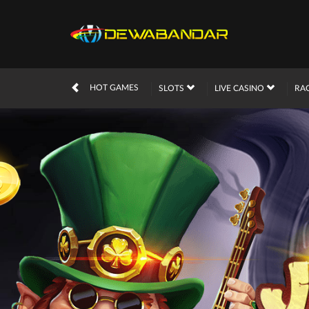
HOT GAMES
SLOTS
LIVE CASINO
RA