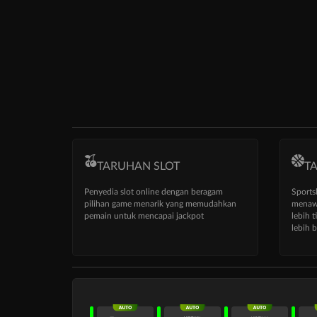
TARUHAN SLOT
T
Penyedia slot online dengan beragam
Sports
pilihan game menarik yang memudahkan
menawa
pemain untuk mencapai jackpot
lebih 
lebih 