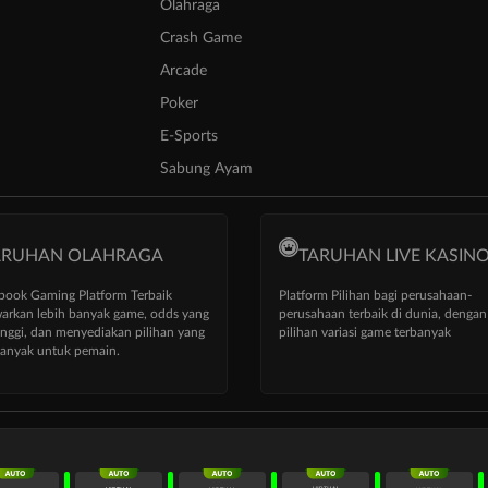
Olahraga
Crash Game
Arcade
Poker
E-Sports
Sabung Ayam
ARUHAN OLAHRAGA
TARUHAN LIVE KASIN
book Gaming Platform Terbaik
Platform Pilihan bagi perusahaan-
rkan lebih banyak game, odds yang
perusahaan terbaik di dunia, dengan
tinggi, dan menyediakan pilihan yang
pilihan variasi game terbanyak
banyak untuk pemain.