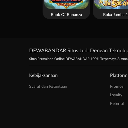
Book Of Bonanza
Boka Jamba 
DEWABANDAR Situs Judi Dengan Teknolog
Situs Permainan Online DEWABANDAR 100% Terpercaya & Aman
Kebijaksanaan
Platform
Syarat dan Ketentuan
Promosi
Loyalty
Referral