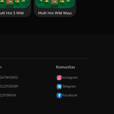
ulti Hot 5 Wild
Multi Hot Wild Ways
n
Komunitas
267843852
Instagram
312930589
Telegram
12938454
Facebook