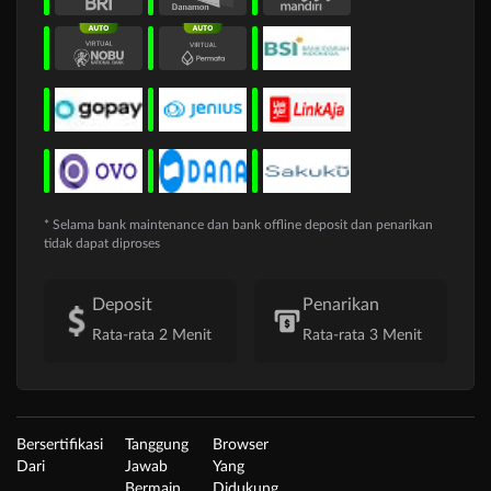
* Selama bank maintenance dan bank offline deposit dan penarikan
tidak dapat diproses
Deposit
Penarikan
Rata-rata 2 Menit
Rata-rata 3 Menit
Bersertifikasi
Tanggung
Browser
Dari
Jawab
Yang
Bermain
Didukung