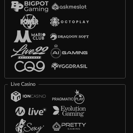
Live Casino