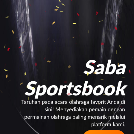
Saba
Sportsbook
Taruhan pada acara olahraga favorit Anda di
sini! Menyediakan pemain dengan
permainan olahraga paling menarik melalui
platform kami.