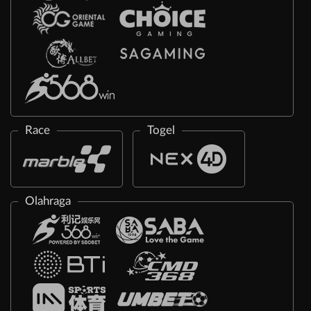
Race
Togel
Olahraga