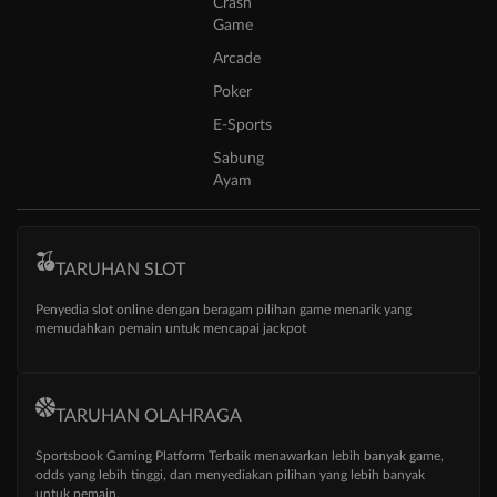
Crash
Game
Arcade
Poker
E-Sports
Sabung
Ayam
TARUHAN SLOT
Penyedia slot online dengan beragam pilihan game menarik yang
memudahkan pemain untuk mencapai jackpot
TARUHAN OLAHRAGA
Sportsbook Gaming Platform Terbaik menawarkan lebih banyak game,
odds yang lebih tinggi, dan menyediakan pilihan yang lebih banyak
untuk pemain.