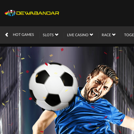
HOT GAMES
SLOTS
LIVE CASINO
RACE
TOG