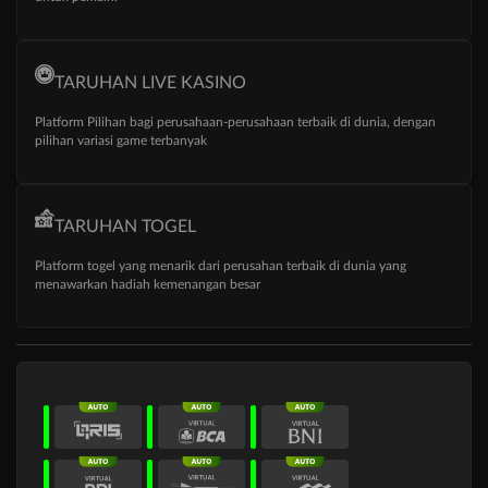
TARUHAN LIVE KASINO
Platform Pilihan bagi perusahaan-perusahaan terbaik di dunia, dengan
pilihan variasi game terbanyak
TARUHAN TOGEL
Platform togel yang menarik dari perusahan terbaik di dunia yang
menawarkan hadiah kemenangan besar